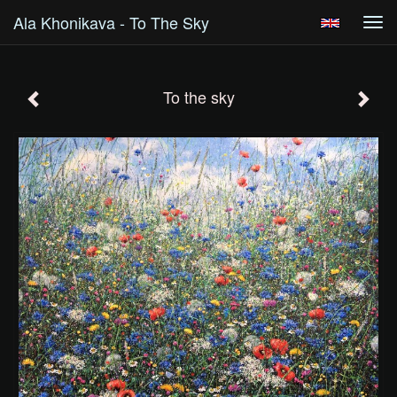
Ala Khonikava - To The Sky
Tog
navi
To the sky