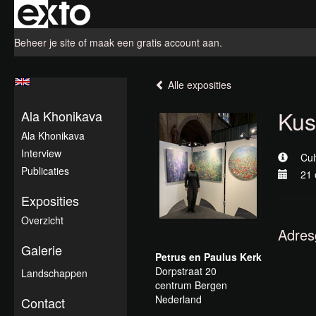
Beheer je site
of
maak een gratis account aan
.
Alle exposities
Kus
Ala Khonikava
Ala Khonikava
Interview
Cul
Publicaties
21 
Exposities
Overzicht
Adres
Galerie
Petrus en Paulus Kerk
Dorpstraat 20
Landschappen
centrum Bergen
Nederland
Contact