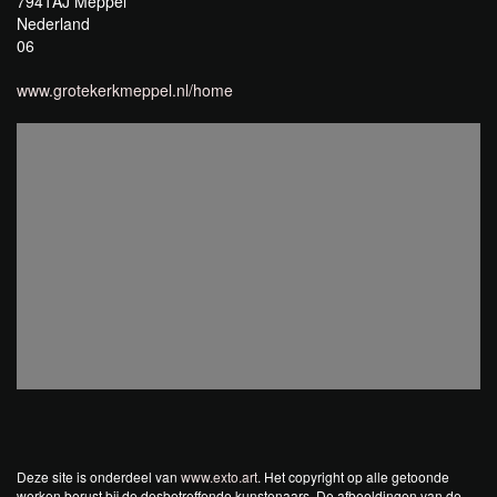
7941AJ Meppel
Nederland
06
www.grotekerkmeppel.nl/home
Deze site is onderdeel van
www.exto.art
. Het copyright op alle getoonde
werken berust bij de desbetreffende kunstenaars. De afbeeldingen van de